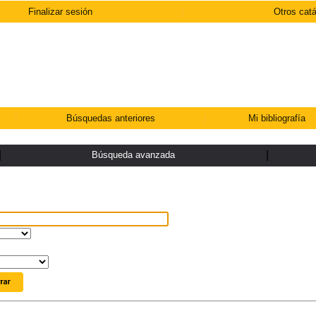
Finalizar sesión
|
Otros cat
|
Búsquedas anteriores
|
Mi bibliografía
|
|
Búsqueda avanzada