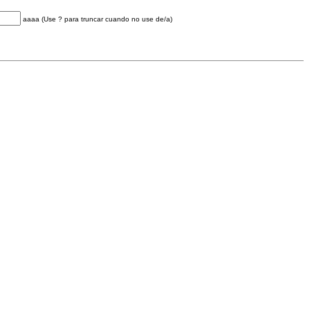
aaaa (Use ? para truncar cuando no use de/a)