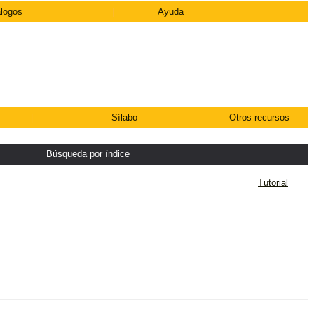
álogos
|
Ayuda
|
Sílabo
Otros recursos
Búsqueda por í­ndice
Tutorial