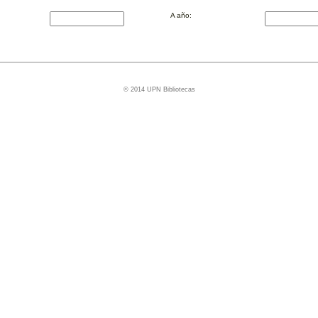
A año:
© 2014 UPN Bibliotecas